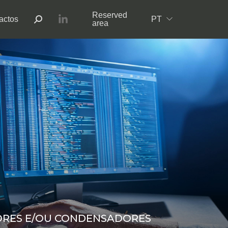
Reserved
actos
PT
Expandir menu
area
ORES E/OU CONDENSADORES