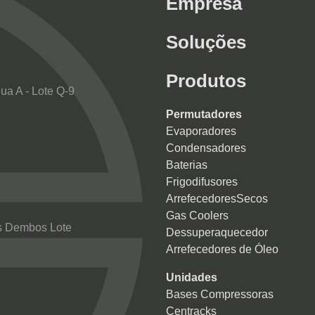
Empresa
Soluções
Produtos
Rua A - Lote Q-9
Permutadores
Evaporadores
Condensadores
Baterias
Frigodifusores
ArrefecedoresSecos
Gas Coolers
óis Dembos Lote
Dessuperaquecedor
Arrefecedores de Óleo
Unidades
Bases Compressoras
Centracks