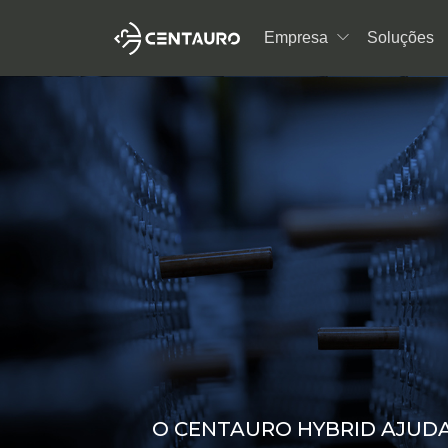
Saltar para o conteúdo principal da página
Empresa
Soluções
Expandir menu
O CENTAURO HYBRID AJUD